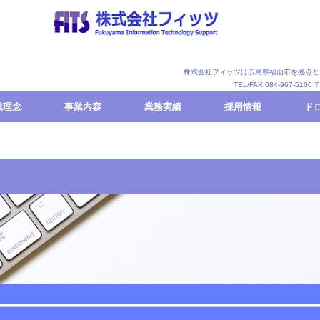
株式会社フィッツは広島県福山市を拠点と
TEL/FAX.084-967-5
業理念
事業内容
業務実績
採用情報
ド